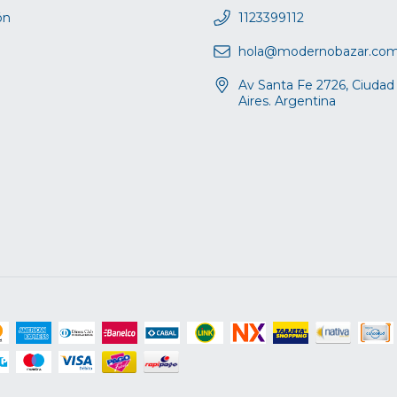
ón
1123399112
hola@modernobazar.co
Av Santa Fe 2726, Ciuda
Aires. Argentina