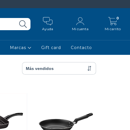
0
Ayuda
Mi cuenta
Mi carrito
Marcas
Gift card
Contacto