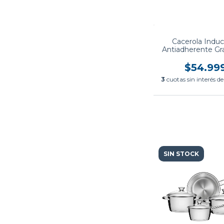
Cacerola Induc
Antiadherente Gra
Cm Carol
$54.99
3
cuotas sin interés d
SIN STOCK