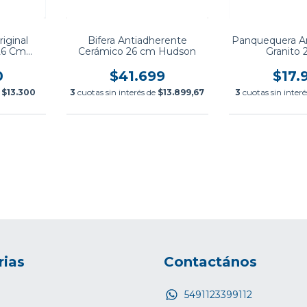
iginal
Bifera Antiadherente
Panquequera A
26 Cm
Cerámico 26 cm Hudson
Granito
inio
0
$41.699
$17.
e
$13.300
3
cuotas sin interés de
$13.899,67
3
cuotas sin inter
rias
Contactános
5491123399112