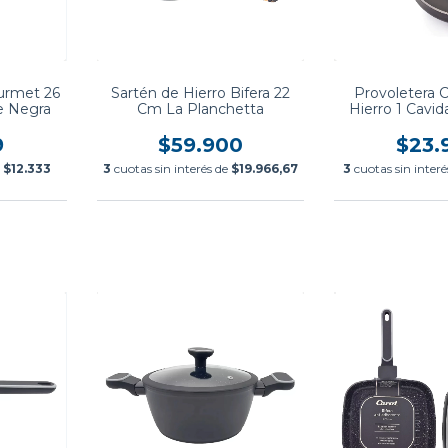
ourmet 26
Sartén de Hierro Bifera 22
Provoletera
e Negra
Cm La Planchetta
Hierro 1 Cavi
Planch
9
$59.900
$23.
e
$12.333
3
cuotas sin interés de
$19.966,67
3
cuotas sin inter