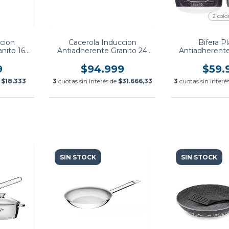
2 colo
cion
Cacerola Induccion
Bifera P
nito 16
Antiadherente Granito 24
Antiadherente
Cm Carol
cm Ca
9
$94.999
$59.
e
$18.333
3
cuotas sin interés de
$31.666,33
3
cuotas sin interé
SIN STOCK
SIN STOCK