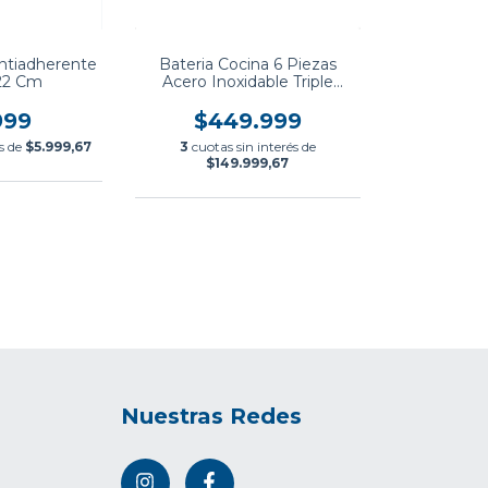
ntiadherente
Bateria Cocina 6 Piezas
 22 Cm
Acero Inoxidable Triple
Fondo Solar Tramontina
999
$449.999
és de
$5.999,67
3
cuotas sin interés de
$149.999,67
Nuestras Redes