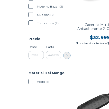
Moderno Bazar (3)
Multiflon (4)
Tramontina (18)
Cacerola Multi
Antiadherente 2l 
18 Cm
$32.99
Precio
3
cuotas sin interés de
$
Desde
Hasta
Material Del Mango
Acero (1)