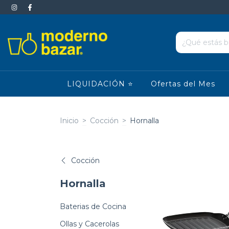
LIQUIDACIÓN ⭐
Ofertas del Mes
Inicio
>
Cocción
>
Hornalla
Cocción
Hornalla
Baterias de Cocina
Ollas y Cacerolas