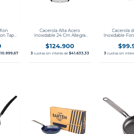
flon
Cacerola Alta Acero
Cacerola 
Con Tapa
Inoxidable 24 Cm Allegra
Inoxidable Fon
Tramontina
24 cm Allegra
9
$124.900
$99.
10.999,67
3
cuotas sin interés de
$41.633,33
3
cuotas sin inter