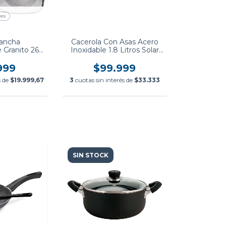
res
lancha
Cacerola Con Asas Acero
 Granito 26
Inoxidable 1.8 Litros Solar
rol
Tramontina
999
$99.999
s de
$19.999,67
3
cuotas sin interés de
$33.333
SIN STOCK