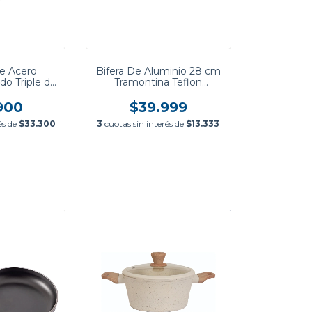
de Acero
Bifera De Aluminio 28 cm
do Triple de
Tramontina Teflon
 Tramontina
Antiadherente Vermont
900
$39.999
és de
$33.300
3
cuotas sin interés de
$13.333