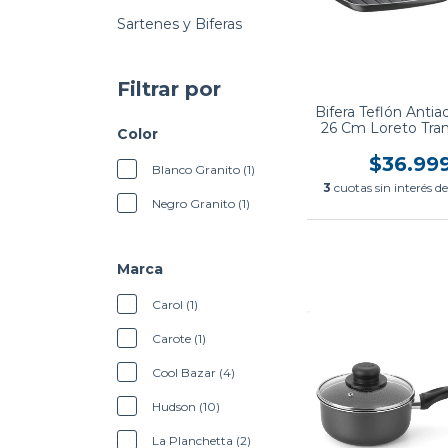
Sartenes y Biferas
Filtrar por
Bifera Teflón Anti
26 Cm Loreto Tra
Color
$36.99
Blanco Granito (1)
3
cuotas sin interés d
Negro Granito (1)
Marca
Carol (1)
Carote (1)
Cool Bazar (4)
Hudson (10)
La Planchetta (2)