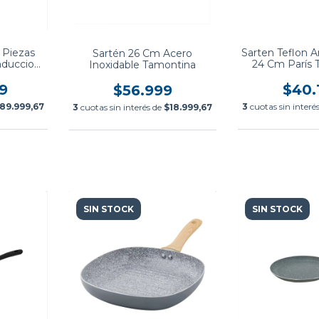
 Piezas
Sarten Teflon 
Sartén 26 Cm Acero
nduccion
24 Cm París 
Inoxidable Tamontina
tina
9
$40.
$56.999
89.999,67
3
cuotas sin interé
3
cuotas sin interés de
$18.999,67
SIN STOCK
SIN STOCK