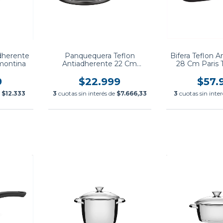
adherente
Panquequera Teflon
Bifera Teflon 
montina
Antiadherente 22 Cm
28 Cm Paris 
Loreto Tramontina
9
$22.999
$57.
e
$12.333
3
cuotas sin interés de
$7.666,33
3
cuotas sin inte