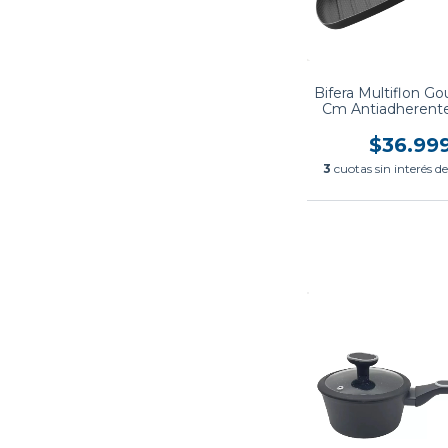
Bifera Multiflon G
Cm Antiadherent
$36.99
3
cuotas sin interés d