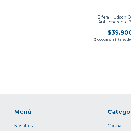
Bifera Hudson Or
Antiadherente 
Plancha Alum
$39.90
3
cuotas sin interés d
Menú
Catego
Nosotros
Cocina