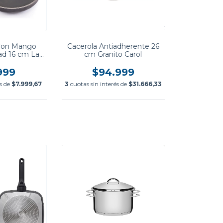
 Con Mango
Cacerola Antiadherente 26
dad 16 cm La
cm Granito Carol
etta
999
$94.999
és de
$7.999,67
3
cuotas sin interés de
$31.666,33