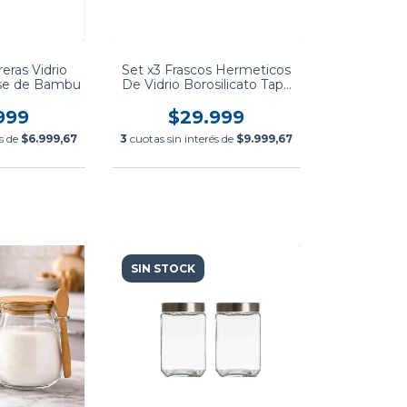
eras Vidrio
Set x3 Frascos Hermeticos
ase de Bambu
De Vidrio Borosilicato Tapa
Bambu
999
$29.999
és de
$6.999,67
3
cuotas sin interés de
$9.999,67
SIN STOCK