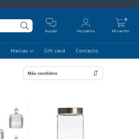
0
Ayuda
Mi cuenta
Mi carrito
Marcas
Gift card
Contacto