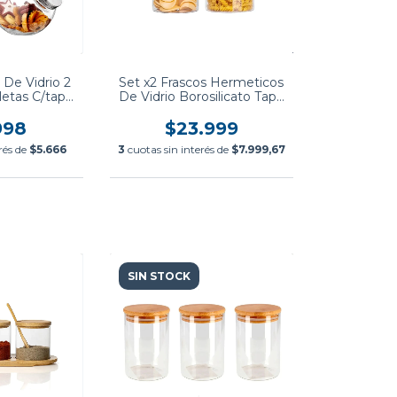
 De Vidrio 2
Set x2 Frascos Hermeticos
letas C/tapa
De Vidrio Borosilicato Tapa
12 cm
Bambu
998
$23.999
rés de
$5.666
3
cuotas sin interés de
$7.999,67
SIN STOCK