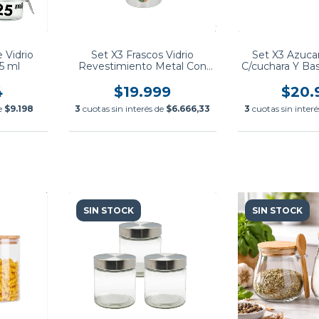
 Vidrio
Set X3 Frascos Vidrio
Set X3 Azucar
5 ml
Revestimiento Metal Con
C/cuchara Y B
Visor
4
$19.999
$20.
de
$9.198
3
cuotas sin interés de
$6.666,33
3
cuotas sin inter
SIN STOCK
SIN STOCK