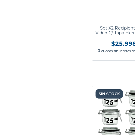
Set X2 Recipien
Vidrio C/ Tapa Her
Cuchara Bam
$25.99
3
cuotas sin interés d
SIN STOCK