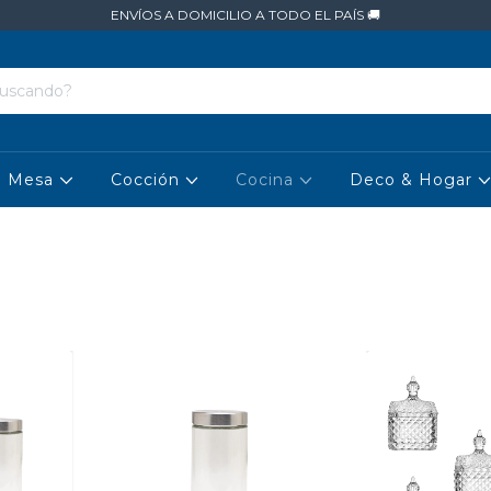
ENVÍOS A DOMICILIO A TODO EL PAÍS 🚚
Mesa
Cocción
Cocina
Deco & Hogar