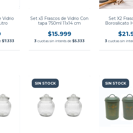
 Vidrio
Set x3 Frascos de Vidrio Con
Set X2 Fras
Litro
tapa 750ml 11x14 cm
Borosilicato
Contenedor c
9
$15.999
$21.
de
$7.333
3
cuotas sin interés de
$5.333
3
cuotas sin inte
SIN STOCK
SIN STOCK