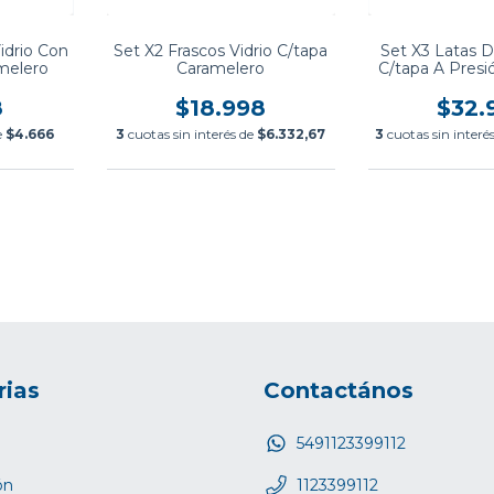
idrio Con
Set X2 Frascos Vidrio C/tapa
Set X3 Latas D
melero
Caramelero
C/tapa A Presi
Cof
8
$18.998
$32.
e
$4.666
3
cuotas sin interés de
$6.332,67
3
cuotas sin interé
rias
Contactános
5491123399112
ón
1123399112