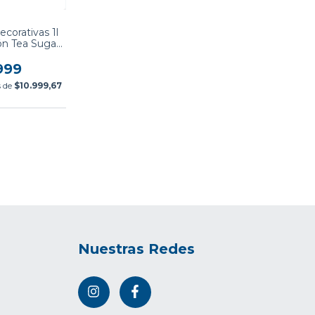
ecorativas 1l
ón Tea Sugar
fe
999
s de
$10.999,67
Nuestras Redes