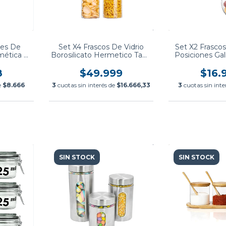
tes De
Set X4 Frascos De Vidrio
Set X2 Frascos
mética Y
Borosilicato Hermetico Tapa
Posiciones Gal
boo
de Bambu
17x17x
8
$49.999
$16.
e
$8.666
3
cuotas sin interés de
$16.666,33
3
cuotas sin inte
SIN STOCK
SIN STOCK