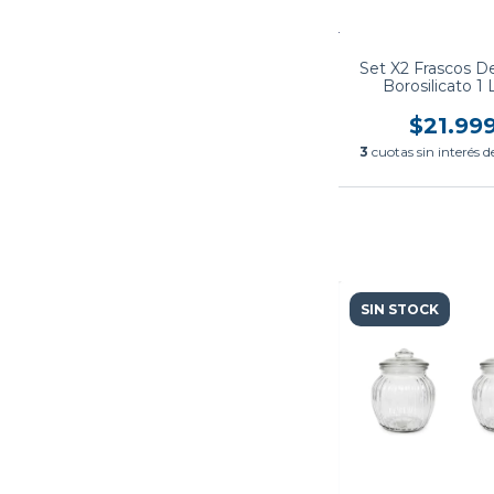
Set X2 Frascos De
Borosilicato 1 
$21.99
3
cuotas sin interés 
SIN STOCK