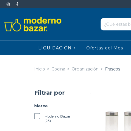
LIQUIDACIÓN ⭐
Ofertas del Mes
Inicio
>
Cocina
>
Organización
>
Frascos
Filtrar por
Marca
Moderno Bazar
(23)