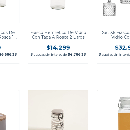
icos De
Frasco Hermetico De Vidrio
Set X6 Frasc
Rosca 1.6
Con Tapa A Rosca 2 Litros
Vidrio C
9
$14.299
$32.
$6.666,33
3
cuotas sin interés de
$4.766,33
3
cuotas sin interé