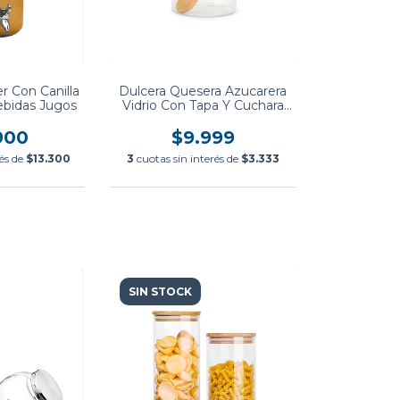
r Con Canilla
Dulcera Quesera Azucarera
Bebidas Jugos
Vidrio Con Tapa Y Cuchara
Bambú
900
$9.999
rés de
$13.300
3
cuotas sin interés de
$3.333
SIN STOCK