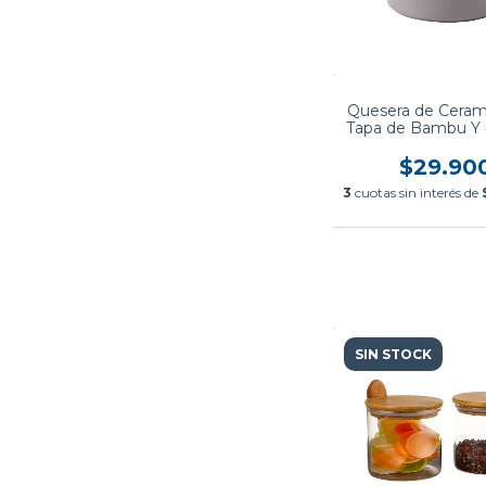
Quesera de Ceram
Tapa de Bambu Y 
de metal
$29.90
3
cuotas sin interés de
SIN STOCK