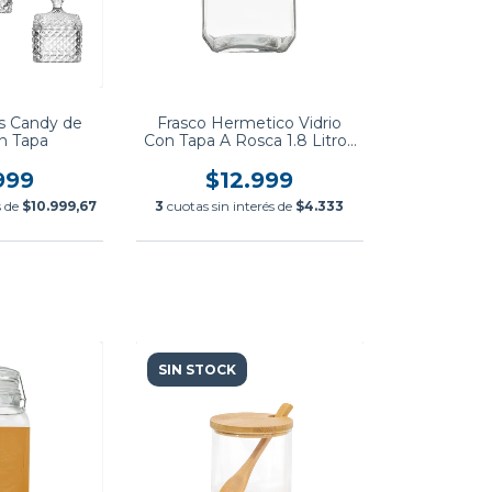
os Candy de
Frasco Hermetico Vidrio
on Tapa
Con Tapa A Rosca 1.8 Litros
Contenedor Alimentos
Cocina
999
$12.999
s de
$10.999,67
3
cuotas sin interés de
$4.333
SIN STOCK