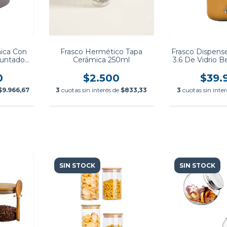
ica Con
Frasco Hermético Tapa
Frasco Dispense
untador
Cerámica 250ml
3.6 De Vidrio 
0
$2.500
$39.
$9.966,67
3
cuotas sin interés de
$833,33
3
cuotas sin inte
SIN STOCK
SIN STOCK