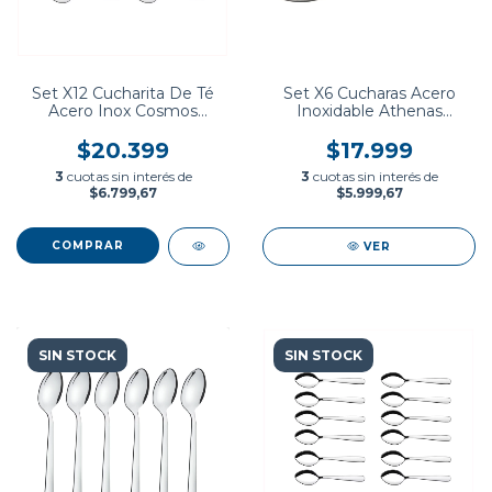
Set X12 Cucharita De Té
Set X6 Cucharas Acero
Acero Inox Cosmos
Inoxidable Athenas
Tramontina
Tramontina
$20.399
$17.999
3
cuotas sin interés de
3
cuotas sin interés de
$6.799,67
$5.999,67
VER
SIN STOCK
SIN STOCK