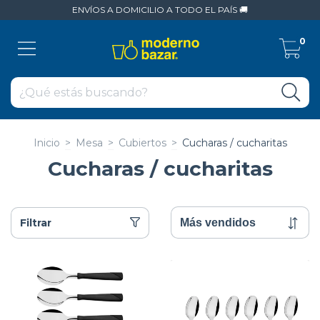
ENVÍOS A DOMICILIO A TODO EL PAÍS 🚚
0
Inicio
>
Mesa
>
Cubiertos
>
Cucharas / cucharitas
Cucharas / cucharitas
Filtrar