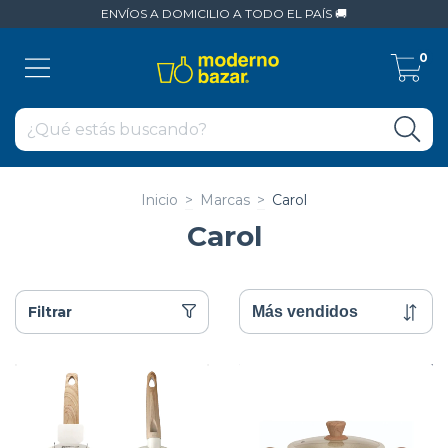
ENVÍOS A DOMICILIO A TODO EL PAÍS 🚚
0
Inicio
>
Marcas
>
Carol
Carol
Filtrar