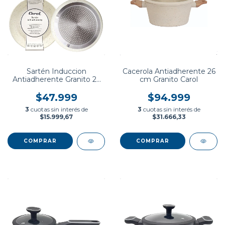
Sartén Induccion
Cacerola Antiadherente 26
Antiadherente Granito 26
cm Granito Carol
Cm Carol
$47.999
$94.999
3
cuotas sin interés de
3
cuotas sin interés de
$15.999,67
$31.666,33