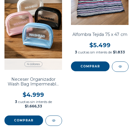
Alfombra Tejida 75 x 47 cm
$5.499
3
cuotas sin interés de
$1.833
4 colores
Neceser Organizador
Wash Bag Impermeable
Porta Cosméticos de Viaje
$4.999
3
cuotas sin interés de
$1.666,33
COMPRAR