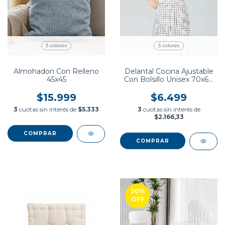
3 colores
3 colores
Almohadon Con Relleno
Delantal Cocina Ajustable
45x45
Con Bolsillo Unisex 70x68
Cm
$15.999
$6.499
3
cuotas sin interés de
$5.333
3
cuotas sin interés de
$2.166,33
COMPRAR
COMPRAR
20
%
OFF