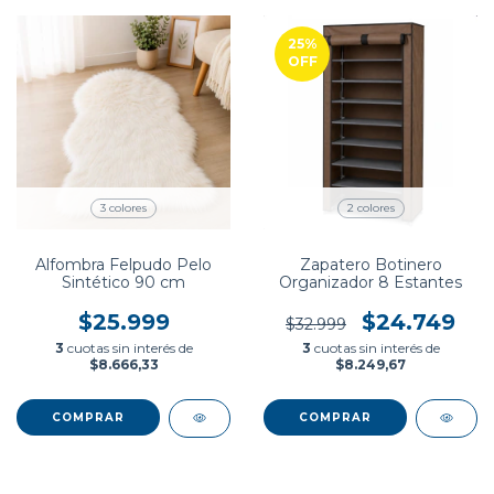
25
%
OFF
3 colores
2 colores
Alfombra Felpudo Pelo
Zapatero Botinero
Sintético 90 cm
Organizador 8 Estantes
$25.999
$24.749
$32.999
3
cuotas sin interés de
3
cuotas sin interés de
$8.666,33
$8.249,67
COMPRAR
COMPRAR