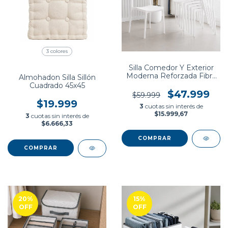
3 colores
Silla Comedor Y Exterior
Moderna Reforzada Fibra
Almohadon Silla Sillón
De Vidrio
Cuadrado 45x45
$47.999
$59.999
$19.999
3
cuotas sin interés de
$15.999,67
3
cuotas sin interés de
$6.666,33
COMPRAR
20
%
15
%
OFF
OFF