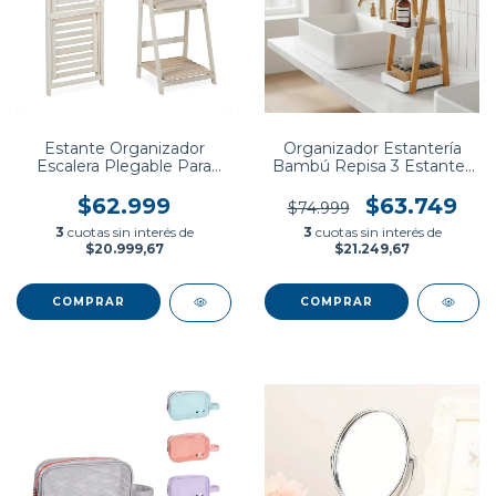
Estante Organizador
Organizador Estantería
Escalera Plegable Para
Bambú Repisa 3 Estantes
Plantas Macetas Pino
Baño Cocina
Natural
$62.999
$63.749
$74.999
3
cuotas sin interés de
3
cuotas sin interés de
$20.999,67
$21.249,67