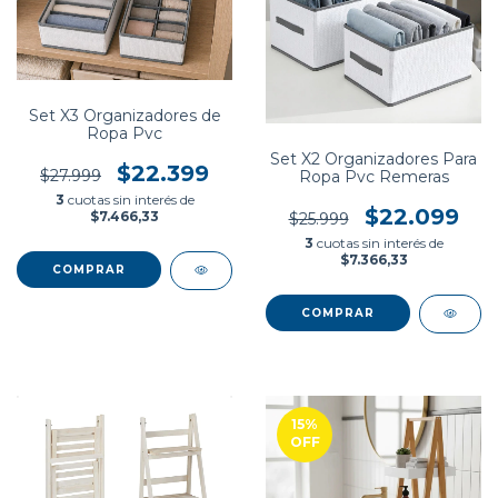
Set X3 Organizadores de
Ropa Pvc
Set X2 Organizadores Para
$22.399
$27.999
Ropa Pvc Remeras
3
cuotas sin interés de
$22.099
$7.466,33
$25.999
3
cuotas sin interés de
$7.366,33
15
%
OFF