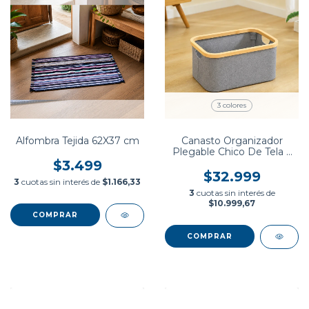
3 colores
Alfombra Tejida 62X37 cm
Canasto Organizador
Plegable Chico De Tela y
Bambu
$3.499
$32.999
3
cuotas sin interés de
$1.166,33
3
cuotas sin interés de
$10.999,67
COMPRAR