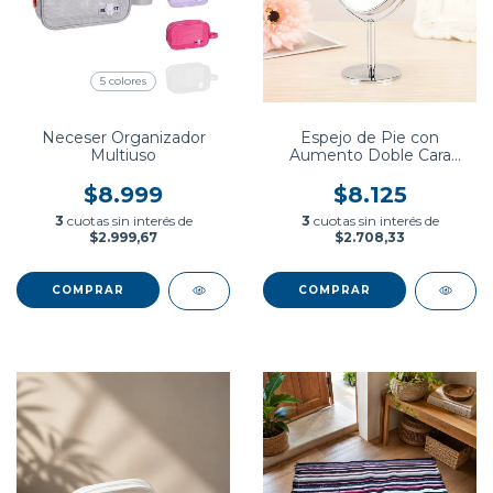
5 colores
Neceser Organizador
Espejo de Pie con
Multiuso
Aumento Doble Cara
Giratorio
$8.999
$8.125
3
cuotas sin interés de
3
cuotas sin interés de
$2.999,67
$2.708,33
COMPRAR