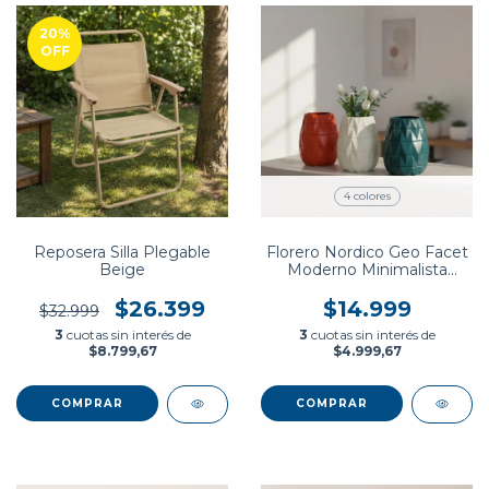
20
%
OFF
4 colores
Reposera Silla Plegable
Florero Nordico Geo Facet
Beige
Moderno Minimalista
Deco Set X3
$26.399
$14.999
$32.999
3
cuotas sin interés de
3
cuotas sin interés de
$8.799,67
$4.999,67
COMPRAR