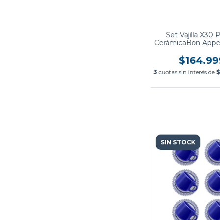
Set Vajilla X30 
CerámicaBon Appet
$164.99
3
cuotas sin interés de
$
SIN STOCK