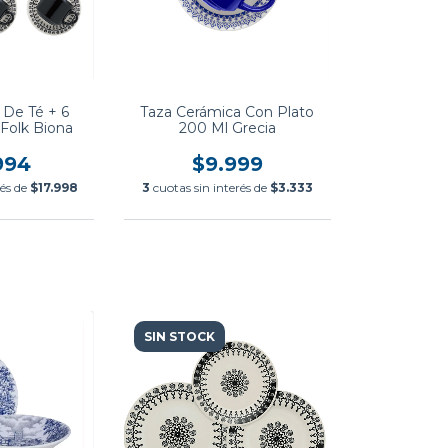
 De Té + 6
Taza Cerámica Con Plato
 Folk Biona
200 Ml Grecia
994
$9.999
rés de
$17.998
3
cuotas sin interés de
$3.333
SIN STOCK