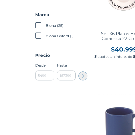
Marca
Biona (25)
Set X6 Platos 
Biona Oxford (1)
Cerámica 22 C
Appetit Bio
$40.99
Precio
3
cuotas sin interés de
$
Desde
Hasta