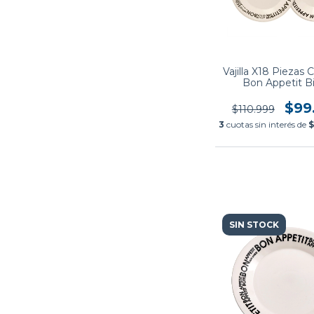
Vajilla X18 Piezas
Bon Appetit B
$99
$110.999
3
cuotas sin interés de
$
SIN STOCK