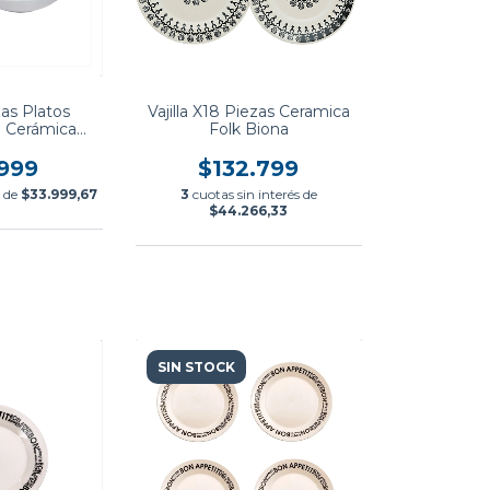
zas Platos
Vajilla X18 Piezas Ceramica
 Cerámica
Folk Biona
sa Biona
.999
$132.799
s de
$33.999,67
3
cuotas sin interés de
$44.266,33
SIN STOCK