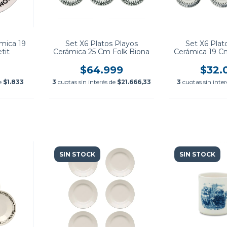
mica 19
Set X6 Platos Playos
Set X6 Plat
tit
Cerámica 25 Cm Folk Biona
Cerámica 19 C
$64.999
$32.
de
$1.833
3
cuotas sin interés de
$21.666,33
3
cuotas sin inte
SIN STOCK
SIN STOCK