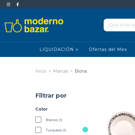
LIQUIDACIÓN ⭐
Ofertas del Mes
Inicio
>
Marcas
>
Biona
Filtrar por
Color
Blanco (1)
Turquesa (1)