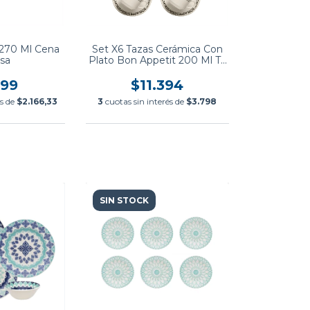
 270 Ml Cena
Set X6 Tazas Cerámica Con
esa
Plato Bon Appetit 200 Ml Té
Café Desayuno
499
$11.394
és de
$2.166,33
3
cuotas sin interés de
$3.798
SIN STOCK