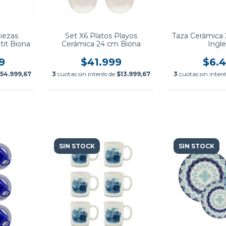
Piezas
Set X6 Platos Playos
Taza Cerámica
it Biona
Cerámica 24 cm Biona
Ingl
9
$41.999
$6.
54.999,67
3
cuotas sin interés de
$13.999,67
3
cuotas sin inter
SIN STOCK
SIN STOCK