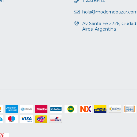
ón
1123399112
hola@modernobazar.co
Av Santa Fe 2726, Ciuda
Aires. Argentina