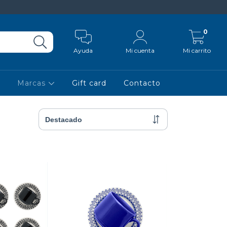
0
Ayuda
Mi cuenta
Mi carrito
Marcas
Gift card
Contacto