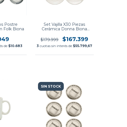
os Postre
Set Vajilla X30 Piezas
m Folk Biona
Cerámica Donna Biona
Oxford
049
$167.399
$179.999
rés de
$10.683
3
cuotas sin interés de
$55.799,67
SIN STOCK