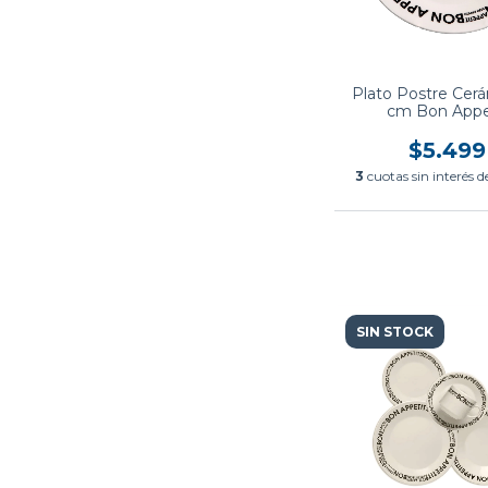
Plato Postre Cerá
cm Bon Appe
$5.499
3
cuotas sin interés 
SIN STOCK