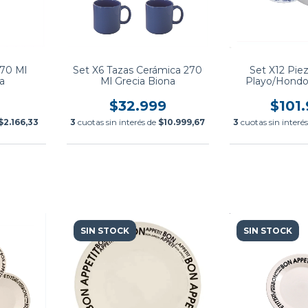
270 Ml
Set X6 Tazas Cerámica 270
Set X12 Pie
a
Ml Grecia Biona
Playo/Hondo
Cena Ingle
$32.999
$101
$2.166,33
3
cuotas sin interés de
$10.999,67
3
cuotas sin interé
SIN STOCK
SIN STOCK