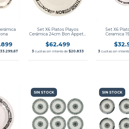
 Cerámica
Set X6 Platos Playos
Set X6 Plat
iona
Cerámica 24cm Bon Appetit
Ceramica 1
Biona
Appetit
.899
$62.499
$32.
33.299,67
3
cuotas sin interés de
$20.833
3
cuotas sin interé
SIN STOCK
SIN STOCK