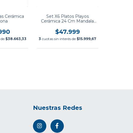
zas Cerámica
Set X6 Platos Playos
iona
Cerámica 24 Cm Mandala
Oxford
.990
$47.999
s de
$38.663,33
3
cuotas sin interés de
$15.999,67
Nuestras Redes