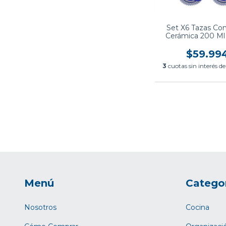
Set X6 Tazas Con
Cerámica 200 Ml
Biona
$59.99
3
cuotas sin interés d
Menú
Catego
Nosotros
Cocina