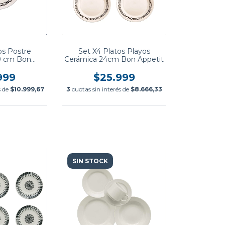
os Postre
Set X4 Platos Playos
9 cm Bon
Cerámica 24cm Bon Appetit
 Biona
999
$25.999
s de
$10.999,67
3
cuotas sin interés de
$8.666,33
SIN STOCK