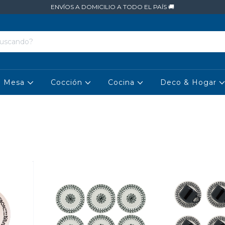
ENVÍOS A DOMICILIO A TODO EL PAÍS 🚚
Mesa
Cocción
Cocina
Deco & Hogar