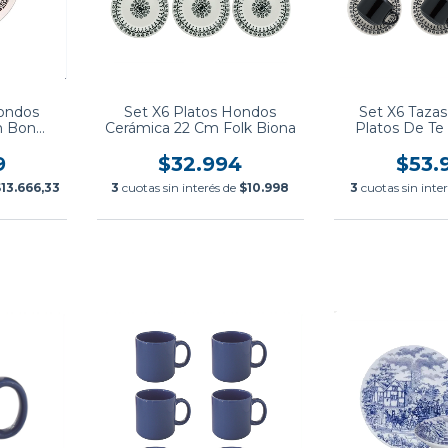
Hondos
Set X6 Platos Hondos
Set X6 Tazas
m Bon
Cerámica 22 Cm Folk Biona
Platos De Te
na
9
$32.994
$53.
13.666,33
3
cuotas sin interés de
$10.998
3
cuotas sin inte