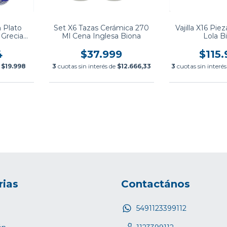
 Plato
Set X6 Tazas Cerámica 270
Vajilla X16 Pie
 Grecia
Ml Cena Inglesa Biona
Lola B
4
$37.999
$115
e
$19.998
3
cuotas sin interés de
$12.666,33
3
cuotas sin interé
rias
Contactános
5491123399112