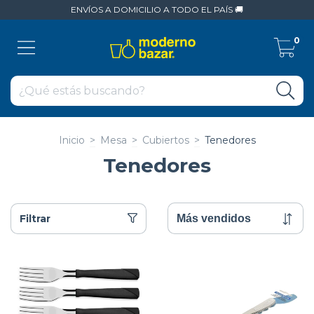
ENVÍOS A DOMICILIO A TODO EL PAÍS 🚚
0
Inicio
>
Mesa
>
Cubiertos
>
Tenedores
Tenedores
Filtrar