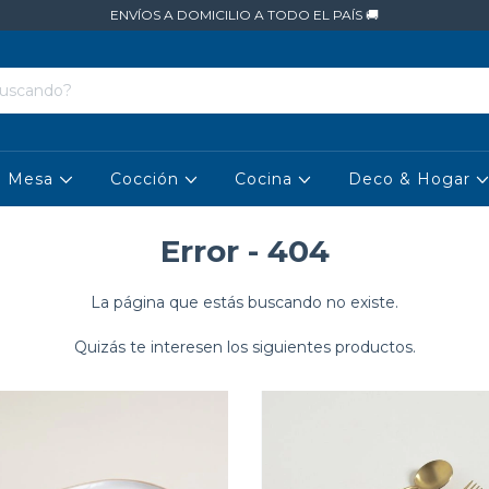
ENVÍOS A DOMICILIO A TODO EL PAÍS 🚚
Mesa
Cocción
Cocina
Deco & Hogar
Error - 404
La página que estás buscando no existe.
Quizás te interesen los siguientes productos.