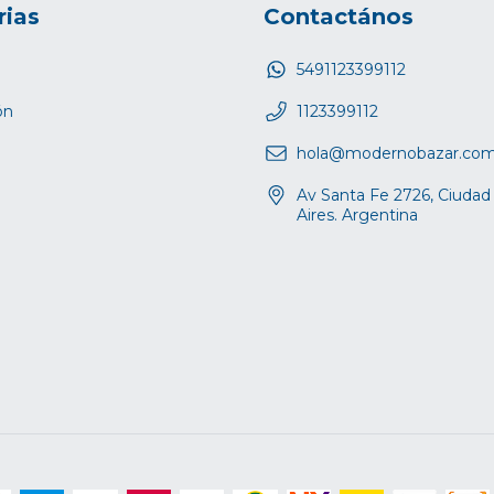
rias
Contactános
5491123399112
ón
1123399112
hola@modernobazar.co
Av Santa Fe 2726, Ciuda
Aires. Argentina