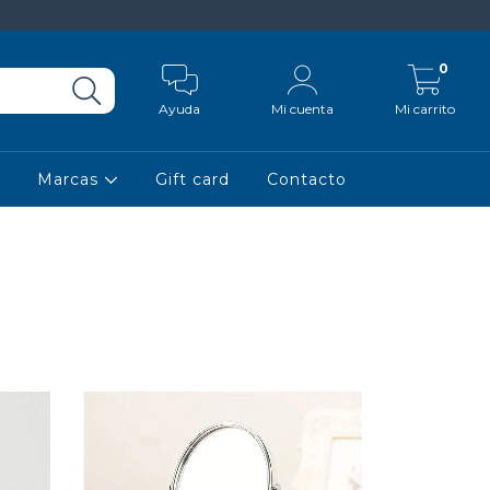
0
Ayuda
Mi cuenta
Mi carrito
Marcas
Gift card
Contacto