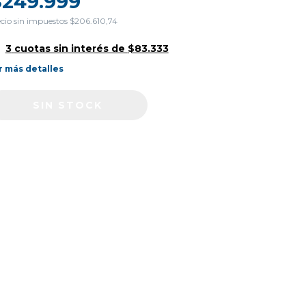
$249.999
cio sin impuestos
$206.610,74
3
cuotas sin interés de
$83.333
r más detalles