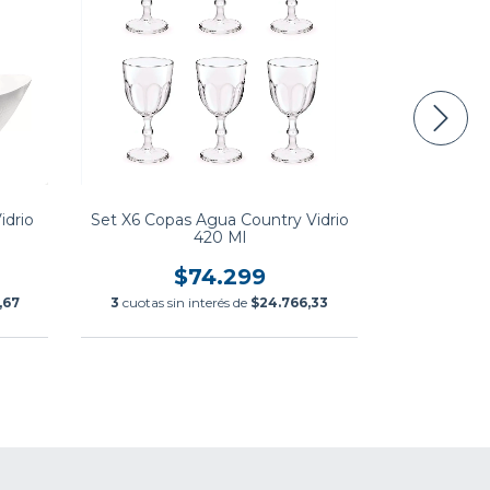
idrio
Set X6 Copas Agua Country Vidrio
Set X6 Plat
420 Ml
$74.299
,67
3
cuotas sin interés de
$24.766,33
3
cuotas 