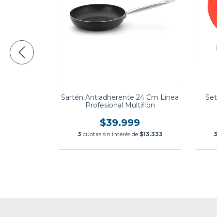
polla Acero
Sartén Antiadherente 24 Cm Linea
Set
a Tramontina
Profesional Multiflon
.999
$39.999
$11.999,67
3
cuotas sin interés de
$13.333