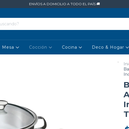
ENVÍOS A DOMICILIO A TODO EL PAÍS 🚚
Mesa
Cocción
Cocina
Deco & Hogar
Ini
Ba
In
B
A
I
T