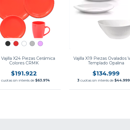
 Vajilla X24 Piezas Cerámica
Vajilla X19 Piezas Ovalados V
Colores CRMK
Templado Opalina
$191.922
$134.999
3
cuotas sin interés de
$63.974
3
cuotas sin interés de
$44.999