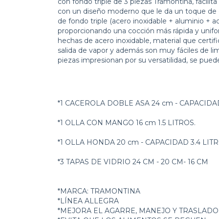
con fondo triple de 3 piezas Tramontina, facilit
con un diseño moderno que le da un toque de 
de fondo triple (acero inoxidable + aluminio + ac
proporcionando una cocción más rápida y unifor
hechas de acero inoxidable, material que certif
salida de vapor y además son muy fáciles de limp
piezas impresionan por su versatilidad, se puede
*1 CACEROLA DOBLE ASA 24 cm - CAPACIDAD
*1 OLLA CON MANGO 16 cm 1.5 LITROS.
*1 OLLA HONDA 20 cm - CAPACIDAD 3.4 LIT
*3 TAPAS DE VIDRIO 24 CM - 20 CM- 16 CM
*MARCA: TRAMONTINA
*LÍNEA ALLEGRA
*MEJORA EL AGARRE, MANEJO Y TRASLADO