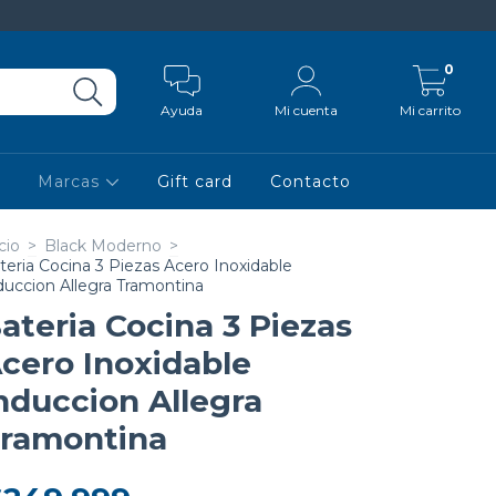
0
Ayuda
Mi cuenta
Mi carrito
Marcas
Gift card
Contacto
cio
>
Black Moderno
>
teria Cocina 3 Piezas Acero Inoxidable
duccion Allegra Tramontina
ateria Cocina 3 Piezas
cero Inoxidable
nduccion Allegra
ramontina