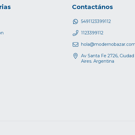
rias
Contactános
5491123399112
ón
1123399112
hola@modernobazar.co
Av Santa Fe 2726, Ciuda
Aires. Argentina