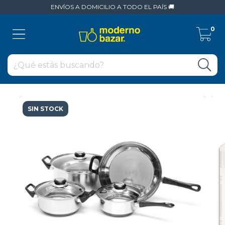
ENVÍOS A DOMICILIO A TODO EL PAÍS 🚚
0
SIN STOCK