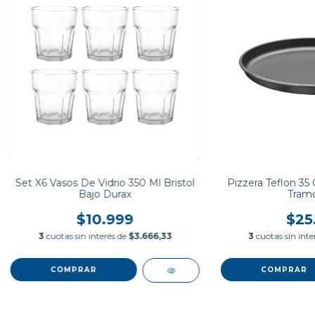
Set X6 Vasos De Vidrio 350 Ml Bristol
Pizzera Teflon 35
Bajo Durax
Tramo
$10.999
$25
3
cuotas sin interés de
$3.666,33
3
cuotas sin inte