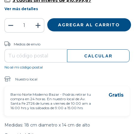
3
cuotas sin interés de
$10.999,67
Ver más detalles
CAMBIAR CP
Entregas para el CP:
Medios de envío
CALCULAR
No sé mi código postal
Nuestro local
Barrio Norte Moderno Bazar - Podrás retirar tu
Gratis
compra en 24 horas. En nuestro local de Av.
Santa Fe 2726 de lunes a viernes de 10:00 am a
16:00 hrs y los sábados de 9:00 a 15:00 hrs
Medidas: 18 cm diametro x 14 cm de alto