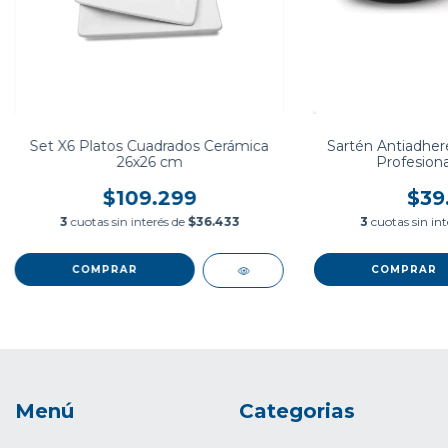
Set X6 Platos Cuadrados Cerámica
Sartén Antiadher
26x26 cm
Profesiona
$109.299
$39
3
cuotas sin interés de
$36.433
3
cuotas sin in
Menú
Categorias