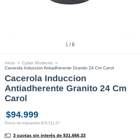
1
/
6
Inicio
>
Cyber Moderno
>
Cacerola Induccion Antiadherente Granito 24 Cm Carol
Cacerola Induccion
Antiadherente Granito 24 Cm
Carol
$94.999
Precio sin impuestos
$78.511,57
3
cuotas sin interés de
$31.666,33