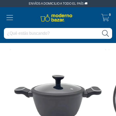
ENVÍOS A DOMICILIO A TODO EL PAÍS 🚚
0