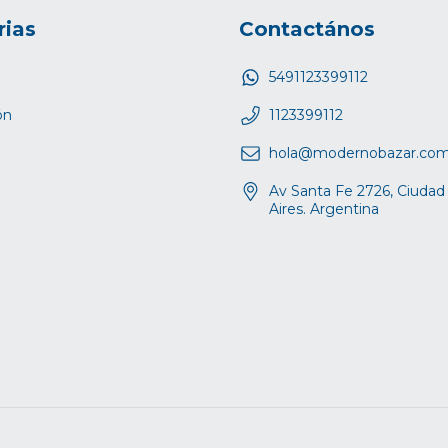
rias
Contactános
5491123399112
ón
1123399112
hola@modernobazar.co
Av Santa Fe 2726, Ciuda
Aires. Argentina