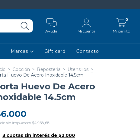
0
Ayuda
Mi cuenta
Mi carrito
Marcas
Gift card
Contacto
cio
>
Cocción
>
Reposteria
>
Utensilios
>
rta Huevo De Acero Inoxidable 14.5cm
orta Huevo De Acero
noxidable 14.5cm
$6.000
cio sin impuestos
$4.958,68
3
cuotas sin interés de
$2.000