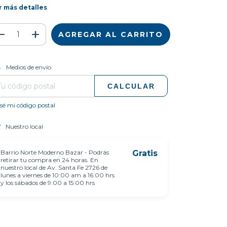
r más detalles
CAMBIAR CP
regas para el CP:
Medios de envío
CALCULAR
sé mi código postal
Nuestro local
Barrio Norte Moderno Bazar - Podrás
Gratis
retirar tu compra en 24 horas. En
nuestro local de Av. Santa Fe 2726 de
lunes a viernes de 10:00 am a 16:00 hrs
y los sábados de 9:00 a 15:00 hrs