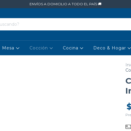
ENVÍOS A DOMICILIO A TODO EL PAÍS 🚚
Mesa
Cocción
Cocina
Deco & Hogar
Ini
Co
C
I
Pre