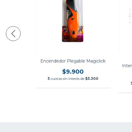
icrofibra
Encendedor Plegable Magiclick
0 Cm Para
Inte
$9.900
0
3
cuotas sin interés de
$3.300
$3.333,33