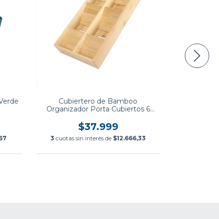
 Verde
Cubiertero de Bamboo
Pimentero M
Organizador Porta Cubiertos 6
M
Divisiones
$37.999
67
3
cuotas sin interés de
$12.666,33
3
cuotas s