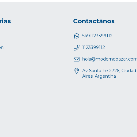
rias
Contactános
5491123399112
ón
1123399112
hola@modernobazar.co
Av Santa Fe 2726, Ciuda
Aires. Argentina