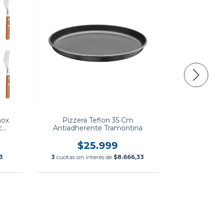
nox
Pizzera Teflon 35 Cm
Set X6 Cop
c
Antiadherente Tramontina
400 
$25.999
3
3
cuotas sin interés de
$8.666,33
3
cuotas 