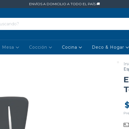
ENVÍOS A DOMICILIO A TODO EL PAÍS 🚚
Mesa
Cocción
Cocina
Deco & Hogar
Ini
Es
E
T
Pre