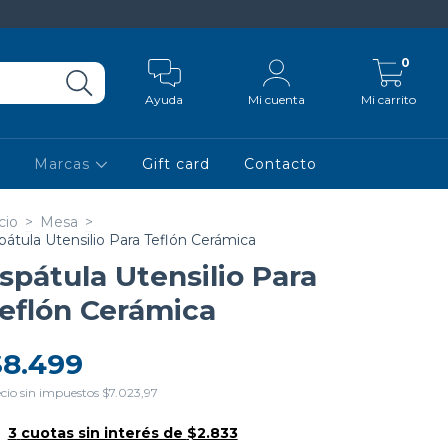
0
Ayuda
Mi cuenta
Mi carrito
Marcas
Gift card
Contacto
cio
>
Mesa
>
pátula Utensilio Para Teflón Cerámica
spátula Utensilio Para
eflón Cerámica
$8.499
cio sin impuestos
$7.023,97
3
cuotas sin interés de
$2.833