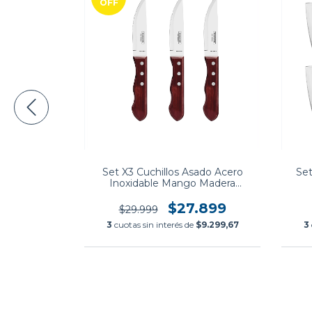
OFF
r Ceramica
 cm
9
Set X3 Cuchillos Asado Acero
Set
de
$7.333
Inoxidable Mango Madera
Polywood Tramontina
$27.899
$29.999
3
cuotas sin interés de
$9.299,67
3