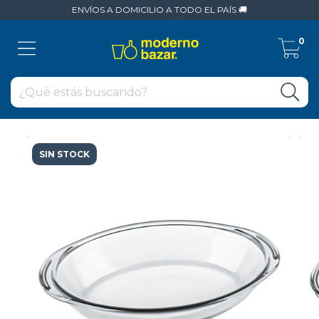
ENVÍOS A DOMICILIO A TODO EL PAÍS 🚚
0
SIN STOCK