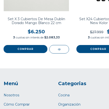
Set X 3 Cubiertos De Mesa Dublin
Set X24 Cubiertos
Dorado Mango Blanco 22 cm
New Kolor 
$6.250
$27.999
3
cuotas sin interés de
$2.083,33
3
cuotas sin in
Menú
Categorias
Nosotros
Cocina
Cómo Comprar
Organización