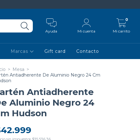
0
Ayuda
Mi cuenta
Mi carrito
Marcas
Gift card
Contacto
cio
>
Mesa
>
rtén Antiadherente De Aluminio Negro 24 Cm
dson
artén Antiadherente
e Aluminio Negro 24
m Hudson
$42.999
cio sin impuestos
$35.536,36