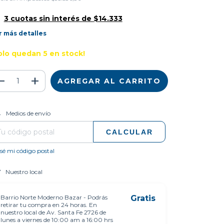
3
cuotas sin interés de
$14.333
r más detalles
olo quedan
5
en stock!
CAMBIAR CP
regas para el CP:
Medios de envío
CALCULAR
sé mi código postal
Nuestro local
Barrio Norte Moderno Bazar - Podrás
Gratis
retirar tu compra en 24 horas. En
nuestro local de Av. Santa Fe 2726 de
lunes a viernes de 10:00 am a 16:00 hrs