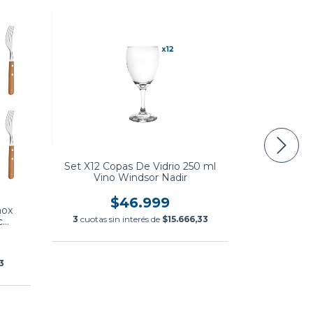
Set X12 Copas De Vidrio 250 ml
Vino Windsor Nadir
$46.999
nox
Set X24 Cubi
3
cuotas sin interés de
$15.666,33
c
Mango
3
3
cuotas si