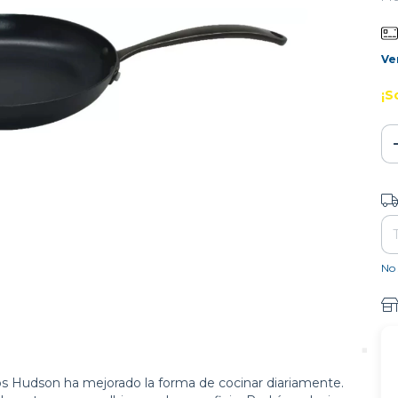
Ve
¡S
Ent
No 
os Hudson ha mejorado la forma de cocinar diariamente.