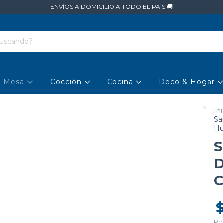
ENVÍOS A DOMICILIO A TODO EL PAÍS 🚚
Mesa
Cocción
Cocina
Deco & Hogar
Ini
Sa
Hu
S
D
C
Pre