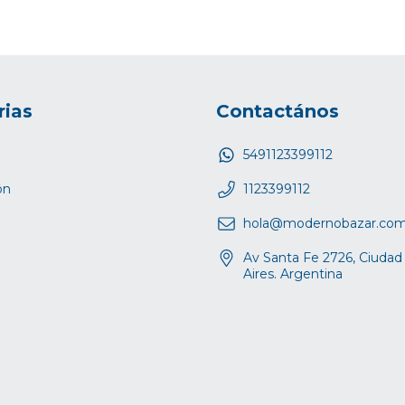
rias
Contactános
5491123399112
ón
1123399112
hola@modernobazar.co
Av Santa Fe 2726, Ciuda
Aires. Argentina