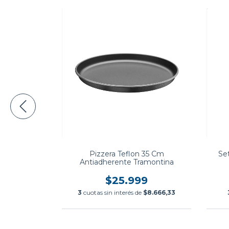
sado Acero
Pizzera Teflon 35 Cm
Se
 Madera
Antiadherente Tramontina
ontina
.899
$25.999
$9.299,67
3
cuotas sin interés de
$8.666,33