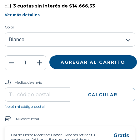
3
cuotas sin interés de
$14.666,33
Ver más detalles
Color
CAMBIAR CP
Entregas para el CP:
Medios de envío
CALCULAR
No sé mi código postal
Nuestro local
Barrio Norte Moderno Bazar - Podrás retirar tu
Gratis
compra en 24 horas. En nuestro local de Av.