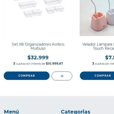
Set X8 Organizadores Acrílico
Velador Lampara L
Multiuso
Touch Recar
$32.999
$7.
3
cuotas sin interés de
$10.999,67
3
cuotas sin in
Menú
Categorias