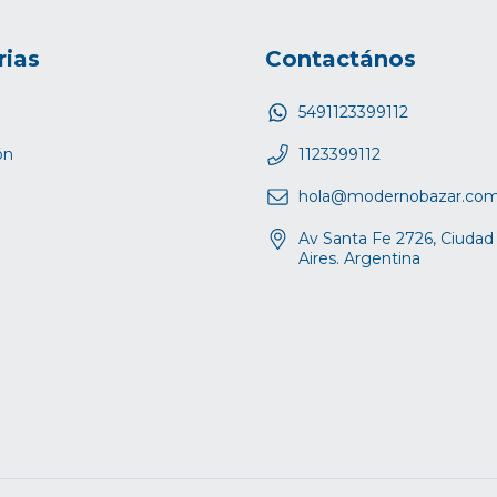
rias
Contactános
5491123399112
ón
1123399112
hola@modernobazar.co
Av Santa Fe 2726, Ciuda
Aires. Argentina