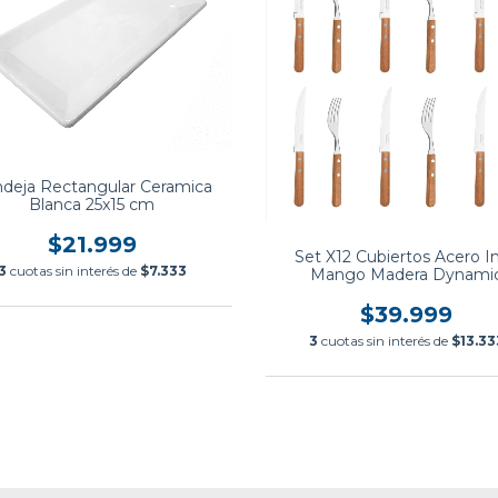
deja Rectangular Ceramica
Blanca 25x15 cm
$21.999
Set X12 Cubiertos Acero I
3
cuotas sin interés de
$7.333
Mango Madera Dynami
Tramontina
$39.999
3
cuotas sin interés de
$13.33