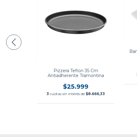
drio 250 ml
Ban
Nadir
9
Pizzera Teflon 35 Cm
$15.666,33
Antiadherente Tramontina
$25.999
3
cuotas sin interés de
$8.666,33