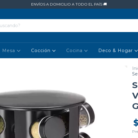
ENVÍOS A DOMICILIO A TODO EL PAÍS 🚚
Mesa
Cocción
Cocina
Deco & Hogar
Ini
Se
S
V
G
Pre