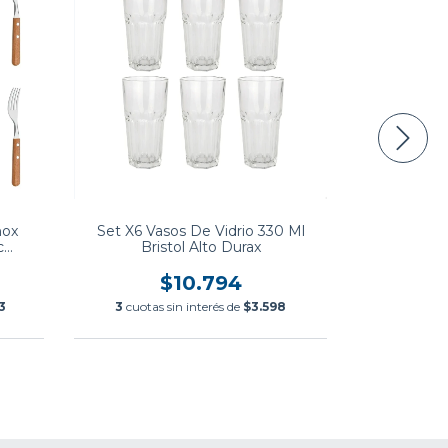
nox
Set X6 Vasos De Vidrio 330 Ml
Set X24 Cubi
c
Bristol Alto Durax
Mango
$10.794
3
3
cuotas sin interés de
$3.598
3
cuotas si