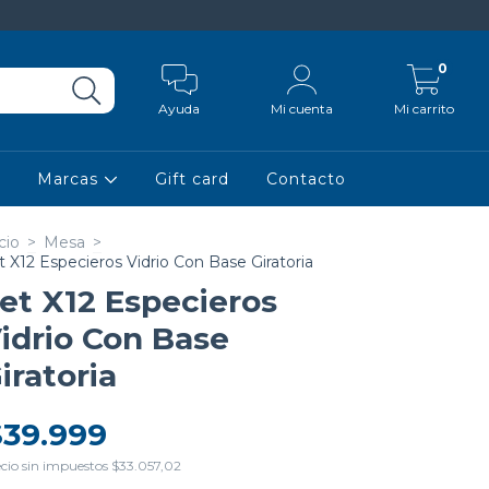
0
Ayuda
Mi cuenta
Mi carrito
Marcas
Gift card
Contacto
cio
>
Mesa
>
t X12 Especieros Vidrio Con Base Giratoria
et X12 Especieros
idrio Con Base
iratoria
$39.999
cio sin impuestos
$33.057,02