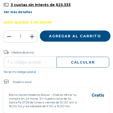
3
cuotas sin interés de
$23.333
Ver más detalles
¡Solo quedan
5
en stock!
CAMBIAR CP
Entregas para el CP:
Medios de envío
CALCULAR
No sé mi código postal
Nuestro local
Barrio Norte Moderno Bazar - Podrás retirar tu
Gratis
compra en 24 horas. En nuestro local de Av.
Santa Fe 2726 de lunes a viernes de 10:00 am a
16:00 hrs y los sábados de 9:00 a 15:00 hrs