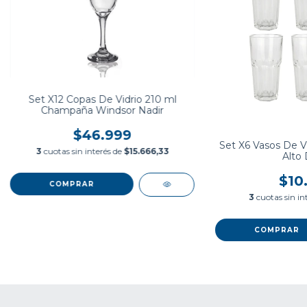
Set X12 Copas De Vidrio 210 ml
Champaña Windsor Nadir
$46.999
Set X6 Vasos De Vi
3
cuotas sin interés de
$15.666,33
Alto 
$10
3
cuotas sin in