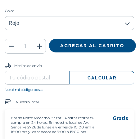
Color
CAMBIAR CP
Entregas para el CP:
Medios de envío
CALCULAR
No sé mi código postal
Nuestro local
Barrio Norte Moderno Bazar - Podrás retirar tu
Gratis
compra en 24 horas. En nuestro local de Av.
Santa Fe 2726 de lunes a viernes de 10:00 am a
16:00 hrs y los sábados de 9:00 a 15:00 hrs