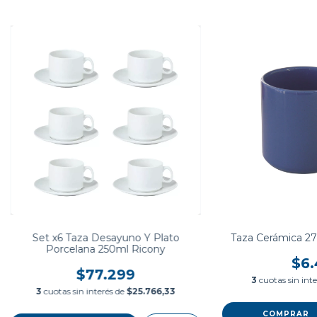
Set x6 Taza Desayuno Y Plato
Taza Cerámica 27
Porcelana 250ml Ricony
$6.
$77.299
3
cuotas sin int
3
cuotas sin interés de
$25.766,33