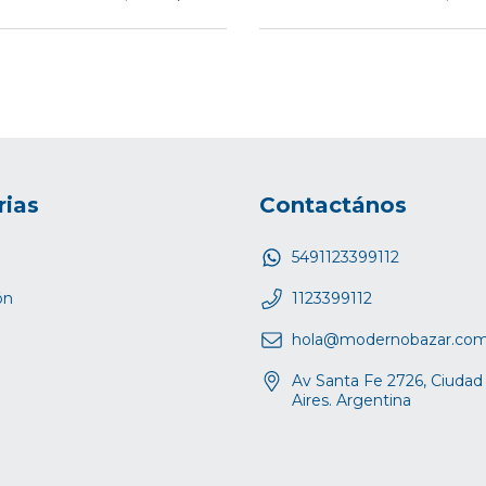
rias
Contactános
5491123399112
ón
1123399112
hola@modernobazar.co
Av Santa Fe 2726, Ciuda
Aires. Argentina