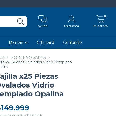
0
Ayuda
Mi cuenta
Mi carrito
Marcas
Gift card
Contacto
cio
>
MODERNO SALE%
>
jilla x25 Piezas Ovalados Vidrio Templado
alina
ajilla x25 Piezas
valados Vidrio
emplado Opalina
$149.999
cio sin impuestos
$123.966,12