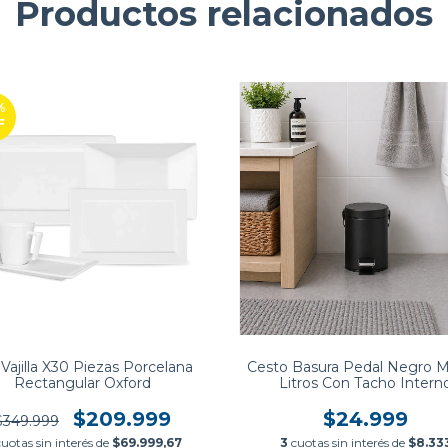
Productos relacionados
%
F
Vajilla X30 Piezas Porcelana
Cesto Basura Pedal Negro M
Rectangular Oxford
Litros Con Tacho Intern
$209.999
$24.999
$349.999
cuotas sin interés de
$69.999,67
3
cuotas sin interés de
$8.33