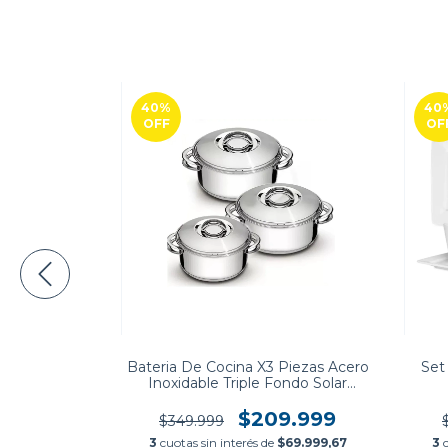
40
%
40
OFF
OF
dos Cerámica
Bateria De Cocina X3 Piezas Acero
Set 
23
Inoxidable Triple Fondo Solar
Tramontina
.063
$209.999
$349.999
e
$23.021
3
cuotas sin interés de
$69.999,67
3