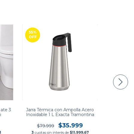
55
%
OFF
ate 3
Jarra Térmica con Ampolla Acero
Vajilla X18
o
Inoxidable 1 L Exacta Tramontina
B
$35.999
$79.999
3
3
cuotas sin interés de
$11.999,67
3
cuotas si