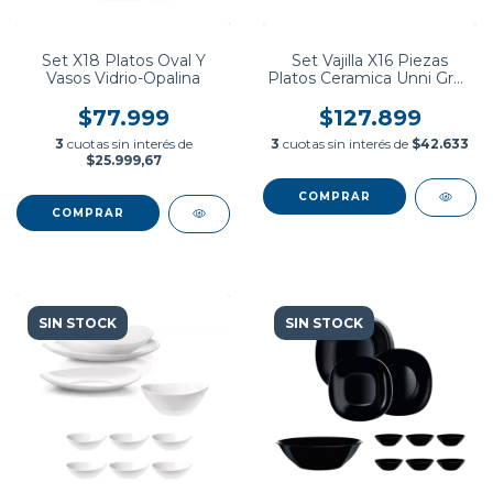
Set X18 Platos Oval Y
Set Vajilla X16 Piezas
Vasos Vidrio-Opalina
Platos Ceramica Unni Grey
Oxford
$77.999
$127.899
3
cuotas sin interés de
3
cuotas sin interés de
$42.633
$25.999,67
SIN STOCK
SIN STOCK