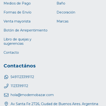
Medios de Pago
Baño
Formas de Envío
Decoración
Venta mayorista
Marcas
Botón de Arrepentimiento
Libro de quejas y
sugerencias
Contacto
Contactános
5491123399112
1123399112
hola@modernobazar.com
Av Santa Fe 2726, Ciudad de Buenos Aires. Argentina