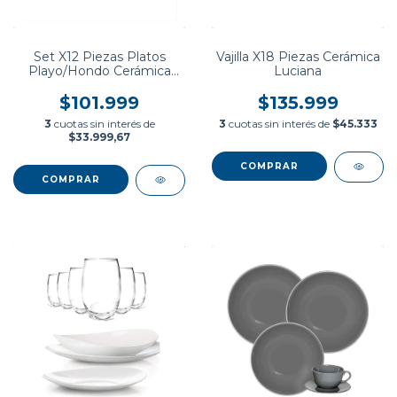
Set X12 Piezas Platos
Vajilla X18 Piezas Cerámica
Playo/Hondo Cerámica
Luciana
Cena Inglesa Biona
$101.999
$135.999
3
cuotas sin interés de
3
cuotas sin interés de
$45.333
$33.999,67