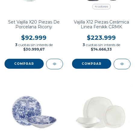
4 colores
Set Vajilla X20 Piezas De
Vajilla X12 Piezas Cerámica
Porcelana Ricony
Linea Fenikk CRMK
$92.999
$223.999
3
cuotas sin interés de
3
cuotas sin interés de
$30.999,67
$74.666,33
COMPRAR